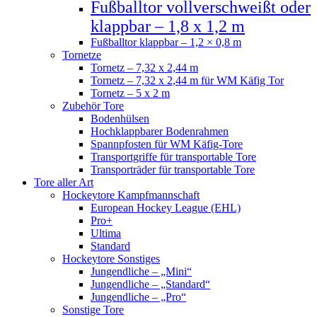
Fußballtor vollverschweißt oder
klappbar – 1,8 x 1,2 m
Fußballtor klappbar – 1,2 × 0,8 m
Tornetze
Tornetz – 7,32 x 2,44 m
Tornetz – 7,32 x 2,44 m für WM Käfig Tor
Tornetz – 5 x 2 m
Zubehör Tore
Bodenhülsen
Hochklappbarer Bodenrahmen
Spannpfosten für WM Käfig-Tore
Transportgriffe für transportable Tore
Transporträder für transportable Tore
Tore aller Art
Hockeytore Kampfmannschaft
European Hockey League (EHL)
Pro+
Ultima
Standard
Hockeytore Sonstiges
Jungendliche – „Mini“
Jungendliche – „Standard“
Jungendliche – „Pro“
Sonstige Tore