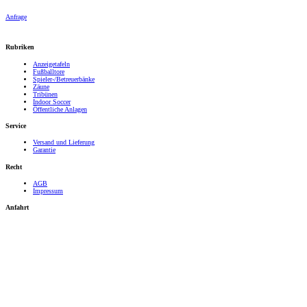
Anfrage
Rubriken
Anzeigetafeln
Fußballtore
Spieler-/Betreuerbänke
Zäune
Tribünen
Indoor Soccer
Öffentliche Anlagen
Service
Versand und Lieferung
Garantie
Recht
AGB
Impressum
Anfahrt