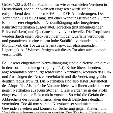
Größe 7,32 x 2,44 m. Fußballtor, so wie es von vielen Vereinen in
Deutschland, aber auch weltweit eingesetzt wird! Maße
entsprechend den aktuellen FIFA und DFB Anforderungen. Der
Torrahmen (100 x 120 mm), mit einer Wandungsstärke von 2,5 mm,
ist mit unserer eingefrästen Netzaufhängung oder integrierten
Kunststoffnetzhaken ausgestattet. Torecken (mit innenliegenden
Eckverstärkern) und Querlatte sind vollverschweißt. Die Torpfosten
werden durch einen Steckverbinder mit der Querlatte verbunden
und garantieren so eine enorm hohe Stabilität, verbunden mit der
Möglichkeit, das Tor zu zerlegen (bspw. zur platzsparenden
Lagerung). Auf Wunsch fertigen wir dieses Tor aber auch komplett
verschweißt.
Bei unserer eingefrästen Netzaufhängung sind die Netzhaken direkt
in den Torrahmen integriert (eingefräst). Keine überstehenden,
angeschraubten oder aufgeschweißten Netzhaken, wodurch das Ein-
und Aushängen des Netzes vereinfacht und die Verletzungsgefahr
deutlich reduziert wird. Die Netzhaken sind also fester Bestandteil
des Aluprofils. Als einfache Variante bieten wir Ihnen zudem unsere
neuen Netzhaken aus Kunststoff an. Diese werden so in das Profil
eingesetzt, dass der Haken nicht vorsteht. So wird die Gefahr des
Abbrechens der Kunststoffnetzhaken durch Ballschuss deutlich
vermindert. Die 40 mm starken Netzabweiser sind mit einem
Gewinde versehen und können zur Sicherung gegen Klettern und
Vandalismus herausgenommen werden. Das Tor ist in Aluminium