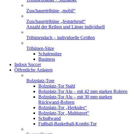
Zuschauertribüne „mobil“
Zuschauertribüne „feststehend“
Anzahl der Reihen und Länge individuell
Tribünendach – individuelle Größen
Tribünen-Sitze
Schalensitze
Business
Indoor Soccer
Öffentliche Anlagen
Bolzplatz-Tore
Bolzplatz-Tor Stahl
Bolzplatz-Tor Alu – mit 42 mm starken Rohren
Bolzplatz-Tor Alu – mit 30 mm starken
Rückwand-Rohren
Bolzplatz-Tor „Herkules“
Bolzplatz-Tor „Multisport“
Schußwand
Fußball-Basketball-Kombi-Tor