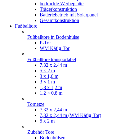
bedruckte Werbeplatte
Trägerkonstruktion
Batteriebetrieb mit Solarpanel
Gesamtkonstruktion
Fußballtore
Fußballtore in Bodenhülse
P-Tor
WM Käfig-Tor
Fußballtore transportabel
7,32 x 2,44 m
5 × 2 m
3 x 1,6 m
3 × 1 m
1,8 x 1,2 m
1,2 × 0,8 m
Tornetze
7,32 x 2,44 m
7,32 x 2,44 m (WM Käfig-Tor)
5 x 2 m
Zubehör Tore
Bodenhülsen