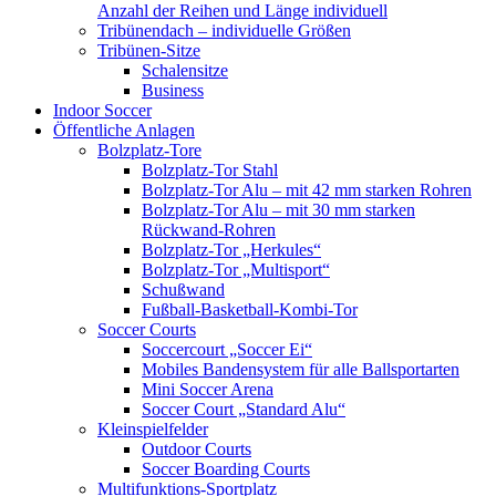
Anzahl der Reihen und Länge individuell
Tribünendach – individuelle Größen
Tribünen-Sitze
Schalensitze
Business
Indoor Soccer
Öffentliche Anlagen
Bolzplatz-Tore
Bolzplatz-Tor Stahl
Bolzplatz-Tor Alu – mit 42 mm starken Rohren
Bolzplatz-Tor Alu – mit 30 mm starken
Rückwand-Rohren
Bolzplatz-Tor „Herkules“
Bolzplatz-Tor „Multisport“
Schußwand
Fußball-Basketball-Kombi-Tor
Soccer Courts
Soccercourt „Soccer Ei“
Mobiles Bandensystem für alle Ballsportarten
Mini Soccer Arena
Soccer Court „Standard Alu“
Kleinspielfelder
Outdoor Courts
Soccer Boarding Courts
Multifunktions-Sportplatz