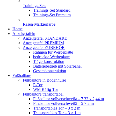
Trainings-Sets
Trainings-Set Standard
Trainings-Set Premium
Rasen-Markierfarbe
Home
Anzeigetafeln
Anzeigetafel STANDARD
Anzeigetafel PREMIUM
Anzeigetafel ZUBEHÖR
Rahmen für Werbeplatte
bedruckte Werbeplatte
Trägerkonstruktion
Batteriebetrieb mit Solarpanel
Gesamtkonstruktion
Fußballtore
Fußballtore in Bodenhülse
P-Tor
WM Käfig-Tor
Fußballtore transportabel
Fußballtor vollverschweißt – 7,32 x 2,44 m
Fußballtor vollverschweißt – 5 × 2 m
Transportables Tor – 3 x 2 m
Transportables Tor – 3 × 1 m