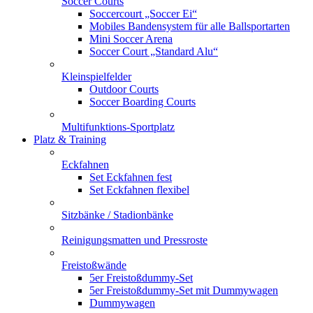
Soccer Courts
Soccercourt „Soccer Ei“
Mobiles Bandensystem für alle Ballsportarten
Mini Soccer Arena
Soccer Court „Standard Alu“
Kleinspielfelder
Outdoor Courts
Soccer Boarding Courts
Multifunktions-Sportplatz
Platz & Training
Eckfahnen
Set Eckfahnen fest
Set Eckfahnen flexibel
Sitzbänke / Stadionbänke
Reinigungsmatten und Pressroste
Freistoßwände
5er Freistoßdummy-Set
5er Freistoßdummy-Set mit Dummywagen
Dummywagen