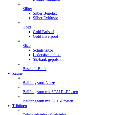
Silber
Silber Benelux
Silber Exklusiv
Gold
Gold Brüssel
Gold Liverpool
Sitze
Schalensitze
Ledersitze deluxe
Sitzbank gepolstert
Baseball-Bank
Zäune
Ballfangzaun-Netze
Ballfangzaun mit STAHL-Pfosten
Ballfangzaun mit ALU-Pfosten
Tribünen
Tribünenbänke / Sitzbänke