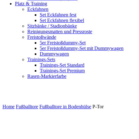
Platz & Training
Eckfahnen
Set Eckfahnen fest
Set Eckfahnen flexibel
Sitzbänke / Stadionbänke
Reinigungsmatten und Pressroste
Freistoßwände
5er Freistoßdummy-Set
5er Freistoßdummy-Set mit Dummywagen
Dummywagen
Trainings-Sets
Trainings-Set Standard
Trainings-Set Premium
Rasen-Markierfarbe
P-Tor
Home
Fußballtore
Fußballtore in Bodenhülse
P-Tor