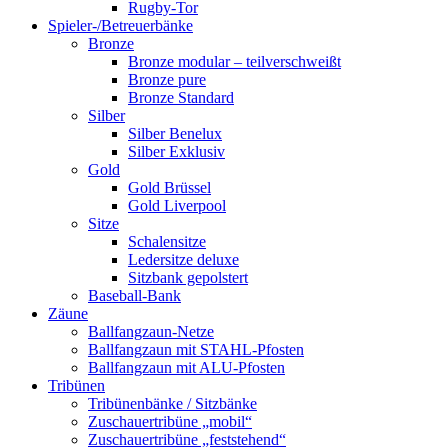
Rugby-Tor
Spieler-/Betreuerbänke
Bronze
Bronze modular – teilverschweißt
Bronze pure
Bronze Standard
Silber
Silber Benelux
Silber Exklusiv
Gold
Gold Brüssel
Gold Liverpool
Sitze
Schalensitze
Ledersitze deluxe
Sitzbank gepolstert
Baseball-Bank
Zäune
Ballfangzaun-Netze
Ballfangzaun mit STAHL-Pfosten
Ballfangzaun mit ALU-Pfosten
Tribünen
Tribünenbänke / Sitzbänke
Zuschauertribüne „mobil“
Zuschauertribüne „feststehend“