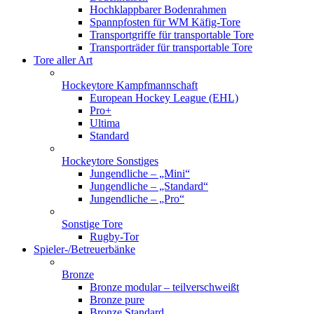
Hochklappbarer Bodenrahmen
Spannpfosten für WM Käfig-Tore
Transportgriffe für transportable Tore
Transporträder für transportable Tore
Tore aller Art
Hockeytore Kampfmannschaft
European Hockey League (EHL)
Pro+
Ultima
Standard
Hockeytore Sonstiges
Jungendliche – „Mini“
Jungendliche – „Standard“
Jungendliche – „Pro“
Sonstige Tore
Rugby-Tor
Spieler-/Betreuerbänke
Bronze
Bronze modular – teilverschweißt
Bronze pure
Bronze Standard