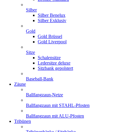
Silber
Silber Benelux
Silber Exklusiv
Gold
Gold Brüssel
Gold Liverpool
Sitze
Schalensitze
Ledersitze deluxe
Sitzbank gepolstert
Baseball-Bank
Zäune
Ballfangzaun-Netze
Ballfangzaun mit STAHL-Pfosten
Ballfangzaun mit ALU-Pfosten
Tribünen
Tribünenbänke / Sitzbänke