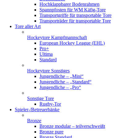
Hochklappbarer Bodenrahmen
Spannpfosten für WM Käfig-Tore
Transportgriffe für transportable Tore
Transporträder für transportable Tore
Tore aller Art
Hockeytore Kampfmannschaft
European Hockey League (EHL)
Pro+
Ultima
Standard
Hockeytore Sonstiges
Jungendliche – „Mini“
Jungendliche – „Standard“
Jungendliche – „Pro“
Sonstige Tore
Rugby-Tor
Spieler-/Betreuerbänke
Bronze
Bronze modular – teilverschweißt
Bronze pure
Bronze Standard