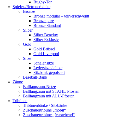
Rugby-Tor
Spieler-/Betreuerbänke
Bronze
Bronze modular – teilverschweißt
Bronze pure
Bronze Standard
Silber
Silber Benelux
Silber Exklusiv
Gold
Gold Brüssel
Gold Liverpool
Sitze
Schalensitze
Ledersitze deluxe
Sitzbank gepolstert
Baseball-Bank
Zäune
Ballfangzaun-Netze
Ballfangzaun mit STAHL-Pfosten
Ballfangzaun mit ALU-Pfosten
Tribünen
Tribünenbänke / Sitzbänke
Zuschauertribüne „mobil“
Zuschauertribüne „feststehend“