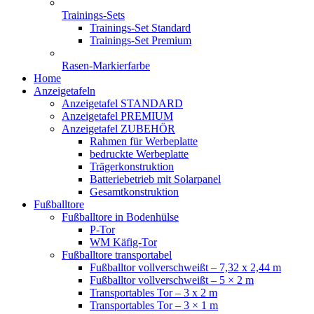
Trainings-Sets
Trainings-Set Standard
Trainings-Set Premium
Rasen-Markierfarbe
Home
Anzeigetafeln
Anzeigetafel STANDARD
Anzeigetafel PREMIUM
Anzeigetafel ZUBEHÖR
Rahmen für Werbeplatte
bedruckte Werbeplatte
Trägerkonstruktion
Batteriebetrieb mit Solarpanel
Gesamtkonstruktion
Fußballtore
Fußballtore in Bodenhülse
P-Tor
WM Käfig-Tor
Fußballtore transportabel
Fußballtor vollverschweißt – 7,32 x 2,44 m
Fußballtor vollverschweißt – 5 × 2 m
Transportables Tor – 3 x 2 m
Transportables Tor – 3 × 1 m