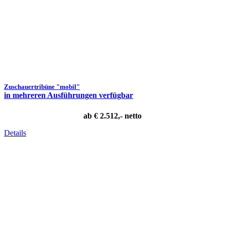
Zuschauertribüne "mobil"
in mehreren Ausführungen verfügbar
ab € 2.512,- netto
Details