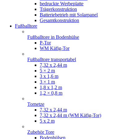
bedruckte Werbeplatte
Trägerkonstruktion
Batteriebetrieb mit Solarpanel
Gesamtkonstruktion
Fußballtore
Fußballtore in Bodenhülse
P-Tor
WM Käfig-Tor
Fußballtore transportabel
7,32 x 2,44 m
5 × 2 m
3 x 1,6 m
3 × 1 m
1,8 x 1,2 m
1,2 × 0,8 m
Tornetze
7,32 x 2,44 m
7,32 x 2,44 m (WM Käfig-Tor)
5 x 2 m
Zubehör Tore
Bodenhülsen