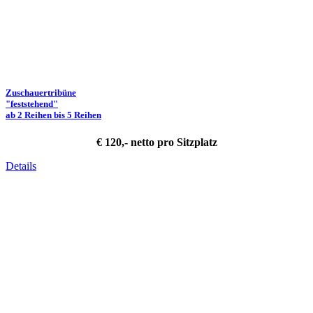
Zuschauertribüne
"feststehend"
ab 2 Reihen bis 5 Reihen
€ 120,- netto pro Sitzplatz
Details