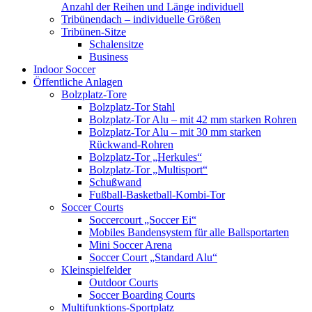
Anzahl der Reihen und Länge individuell
Tribünendach – individuelle Größen
Tribünen-Sitze
Schalensitze
Business
Indoor Soccer
Öffentliche Anlagen
Bolzplatz-Tore
Bolzplatz-Tor Stahl
Bolzplatz-Tor Alu – mit 42 mm starken Rohren
Bolzplatz-Tor Alu – mit 30 mm starken
Rückwand-Rohren
Bolzplatz-Tor „Herkules“
Bolzplatz-Tor „Multisport“
Schußwand
Fußball-Basketball-Kombi-Tor
Soccer Courts
Soccercourt „Soccer Ei“
Mobiles Bandensystem für alle Ballsportarten
Mini Soccer Arena
Soccer Court „Standard Alu“
Kleinspielfelder
Outdoor Courts
Soccer Boarding Courts
Multifunktions-Sportplatz