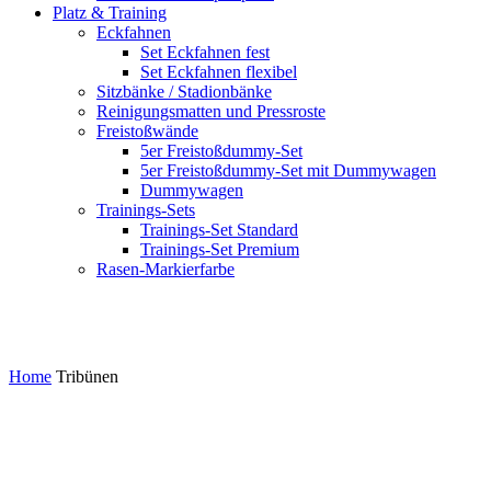
Platz & Training
Eckfahnen
Set Eckfahnen fest
Set Eckfahnen flexibel
Sitzbänke / Stadionbänke
Reinigungsmatten und Pressroste
Freistoßwände
5er Freistoßdummy-Set
5er Freistoßdummy-Set mit Dummywagen
Dummywagen
Trainings-Sets
Trainings-Set Standard
Trainings-Set Premium
Rasen-Markierfarbe
Tribünen
Home
Tribünen