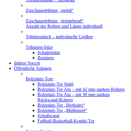
Zuschauertribüne „mobil“
Zuschauertribüne „feststehend“
Anzahl der Reihen und Länge individuell
Tribünendach – individuelle Größen
Tribünen-Sitze
Schalensitze
Business
Indoor Soccer
Öffentliche Anlagen
Bolzplatz-Tore
Bolzplatz-Tor Stahl
Bolzplatz-Tor Alu – mit 42 mm starken Rohren
Bolzplatz-Tor Alu – mit 30 mm starken
Rückwand-Rohren
Bolzplatz-Tor „Herkules“
Bolzplatz-Tor „Multisport“
Schußwand
Fußball-Basketball-Kombi-Tor