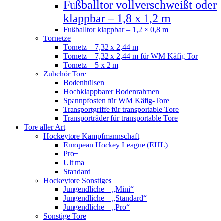
Fußballtor vollverschweißt oder
klappbar – 1,8 x 1,2 m
Fußballtor klappbar – 1,2 × 0,8 m
Tornetze
Tornetz – 7,32 x 2,44 m
Tornetz – 7,32 x 2,44 m für WM Käfig Tor
Tornetz – 5 x 2 m
Zubehör Tore
Bodenhülsen
Hochklappbarer Bodenrahmen
Spannpfosten für WM Käfig-Tore
Transportgriffe für transportable Tore
Transporträder für transportable Tore
Tore aller Art
Hockeytore Kampfmannschaft
European Hockey League (EHL)
Pro+
Ultima
Standard
Hockeytore Sonstiges
Jungendliche – „Mini“
Jungendliche – „Standard“
Jungendliche – „Pro“
Sonstige Tore