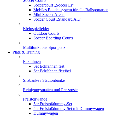
Soccer Courts
Soccercourt „Soccer Ei“
Mobiles Bandensystem für alle Ballsportarten
Mini Soccer Arena
Soccer Court „Standard Alu“
Kleinspielfelder
Outdoor Courts
Soccer Boarding Courts
Multifunktions-Sportplatz
Platz & Training
Eckfahnen
Set Eckfahnen fest
Set Eckfahnen flexibel
Sitzbänke / Stadionbänke
Reinigungsmatten und Pressroste
Freistoßwände
5er Freistoßdummy-Set
5er Freistoßdummy-Set mit Dummywagen
Dummywagen