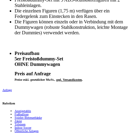
Stahleinlagen.
Die einzelnen Figuren (1,75 m) verfügen über ein
Federgelenk zum Einstecken in den Rasen.
Die Figuren können einzeln oder in Verbindung mit dem
Dummywagen (robuste Stahlkonstruktion, leichte Montage
der Dummies) verwendet werden.
Preisaufbau
5er Freistoßdummy-Set
OHNE Dummywagen
Preis auf Anfrage
Preise exkl. gesetzlicher MwSt.,
zzgl. Versandkosten
.
Anfrage
Rubriken
Anzeigetafeln
Fußballtore
Spieler-/Betreuerbänke
Zäune
Tribünen
Indoor Soccer
Öffentliche Anlagen