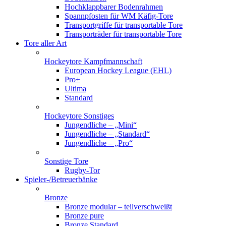
Hochklappbarer Bodenrahmen
Spannpfosten für WM Käfig-Tore
Transportgriffe für transportable Tore
Transporträder für transportable Tore
Tore aller Art
Hockeytore Kampfmannschaft
European Hockey League (EHL)
Pro+
Ultima
Standard
Hockeytore Sonstiges
Jungendliche – „Mini“
Jungendliche – „Standard“
Jungendliche – „Pro“
Sonstige Tore
Rugby-Tor
Spieler-/Betreuerbänke
Bronze
Bronze modular – teilverschweißt
Bronze pure
Bronze Standard