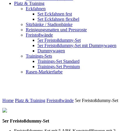
Platz & Training
Eckfahnen
Set Eckfahnen fest
Set Eckfahnen flexibel
Sitzbänke / Stadionbänke
Reinigungsmatten und Pressroste
Freistoßwände
5er Freistoßdummy-Set
5er Freistoßdummy-Set mit Dummywagen
Dummywagen
Trainings-Sets
Trainings-Set Standard
Trainings-Set Premium
Rasen-Markierfarbe
5er Freistoßdummy-Set
Home
Platz & Training
Freistoßwände
5er Freistoßdummy-Set
5er Freistoßdummy-Set
Freistoßdummy-Set mit 5 ABS-Kunststofffiguren mit 2