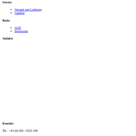
Service
Versand und Lieferung
Garantie
Recht
AGB
Impressum
Anfahrt
Kontakt
Tel.: +43 (0) 650 / 6323 100