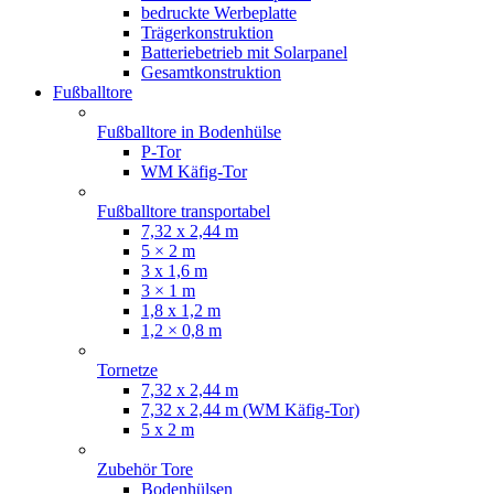
bedruckte Werbeplatte
Trägerkonstruktion
Batteriebetrieb mit Solarpanel
Gesamtkonstruktion
Fußballtore
Fußballtore in Bodenhülse
P-Tor
WM Käfig-Tor
Fußballtore transportabel
7,32 x 2,44 m
5 × 2 m
3 x 1,6 m
3 × 1 m
1,8 x 1,2 m
1,2 × 0,8 m
Tornetze
7,32 x 2,44 m
7,32 x 2,44 m (WM Käfig-Tor)
5 x 2 m
Zubehör Tore
Bodenhülsen