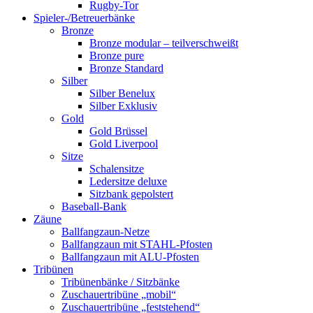
Rugby-Tor
Spieler-/Betreuerbänke
Bronze
Bronze modular – teilverschweißt
Bronze pure
Bronze Standard
Silber
Silber Benelux
Silber Exklusiv
Gold
Gold Brüssel
Gold Liverpool
Sitze
Schalensitze
Ledersitze deluxe
Sitzbank gepolstert
Baseball-Bank
Zäune
Ballfangzaun-Netze
Ballfangzaun mit STAHL-Pfosten
Ballfangzaun mit ALU-Pfosten
Tribünen
Tribünenbänke / Sitzbänke
Zuschauertribüne „mobil“
Zuschauertribüne „feststehend“