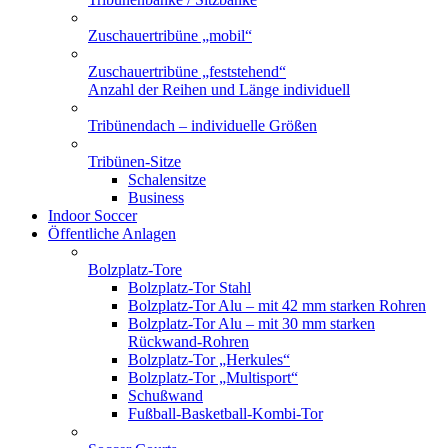
Zuschauertribüne „mobil“
Zuschauertribüne „feststehend“
Anzahl der Reihen und Länge individuell
Tribünendach – individuelle Größen
Tribünen-Sitze
Schalensitze
Business
Indoor Soccer
Öffentliche Anlagen
Bolzplatz-Tore
Bolzplatz-Tor Stahl
Bolzplatz-Tor Alu – mit 42 mm starken Rohren
Bolzplatz-Tor Alu – mit 30 mm starken
Rückwand-Rohren
Bolzplatz-Tor „Herkules“
Bolzplatz-Tor „Multisport“
Schußwand
Fußball-Basketball-Kombi-Tor