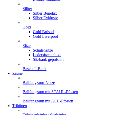
Silber
Silber Benelux
Silber Exklusiv
Gold
Gold Brüssel
Gold Liverpool
Sitze
Schalensitze
Ledersitze deluxe
Sitzbank gepolstert
Baseball-Bank
Zäune
Ballfangzaun-Netze
Ballfangzaun mit STAHL-Pfosten
Ballfangzaun mit ALU-Pfosten
Tribünen
Tribünenbänke / Sitzbänke