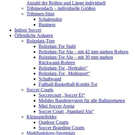
Anzahl der Reihen und Länge individuell
Tribünendach – individuelle Größen
Tribünen-Sitze
Schalensitze
Business
Indoor Soccer
Öffentliche Anlagen
Bolzplatz-Tore
Bolzplatz-Tor Stahl
Bolzplatz-Tor Alu – mit 42 mm starken Rohren
Bolzplatz-Tor Alu – mit 30 mm starken
Rückwand-Rohren
Bolzplatz-Tor „Herkules“
Bolzplatz-Tor „Multisport“
Schußwand
Fußball-Basketball-Kombi-Tor
Soccer Courts
Soccercourt „Soccer Ei“
Mobiles Bandensystem für alle Ballsportarten
Mini Soccer Arena
Soccer Court „Standard Alu“
Kleinspielfelder
Outdoor Courts
Soccer Boarding Courts
Multifunktions-Sportplatz