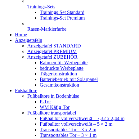
Trainings-Sets
Trainings-Set Standard
Trainings-Set Premium
Rasen-Markierfarbe
Home
Anzeigetafeln
Anzeigetafel STANDARD
Anzeigetafel PREMIUM
Anzeigetafel ZUBEHÖR
Rahmen für Werbeplatte
bedruckte Werbeplatte
Trägerkonstruktion
Batteriebetrieb mit Solarpanel
Gesamtkonstruktion
Fußballtore
Fußballtore in Bodenhülse
P-Tor
WM Käfig-Tor
Fußballtore transportabel
Fußballtor vollverschweißt – 7,32 x 2,44 m
Fußballtor vollverschweißt – 5 × 2 m
Transportables Tor – 3 x 2 m
Transportables Tor – 3 × 1 m