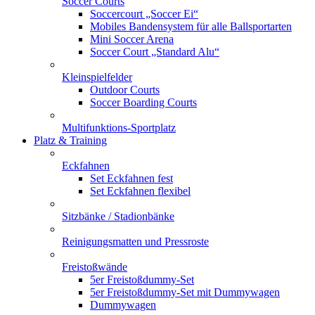
Soccer Courts
Soccercourt „Soccer Ei“
Mobiles Bandensystem für alle Ballsportarten
Mini Soccer Arena
Soccer Court „Standard Alu“
Kleinspielfelder
Outdoor Courts
Soccer Boarding Courts
Multifunktions-Sportplatz
Platz & Training
Eckfahnen
Set Eckfahnen fest
Set Eckfahnen flexibel
Sitzbänke / Stadionbänke
Reinigungsmatten und Pressroste
Freistoßwände
5er Freistoßdummy-Set
5er Freistoßdummy-Set mit Dummywagen
Dummywagen