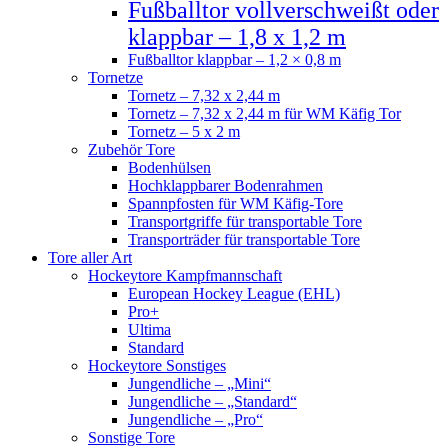
Fußballtor vollverschweißt oder
klappbar – 1,8 x 1,2 m
Fußballtor klappbar – 1,2 × 0,8 m
Tornetze
Tornetz – 7,32 x 2,44 m
Tornetz – 7,32 x 2,44 m für WM Käfig Tor
Tornetz – 5 x 2 m
Zubehör Tore
Bodenhülsen
Hochklappbarer Bodenrahmen
Spannpfosten für WM Käfig-Tore
Transportgriffe für transportable Tore
Transporträder für transportable Tore
Tore aller Art
Hockeytore Kampfmannschaft
European Hockey League (EHL)
Pro+
Ultima
Standard
Hockeytore Sonstiges
Jungendliche – „Mini“
Jungendliche – „Standard“
Jungendliche – „Pro“
Sonstige Tore