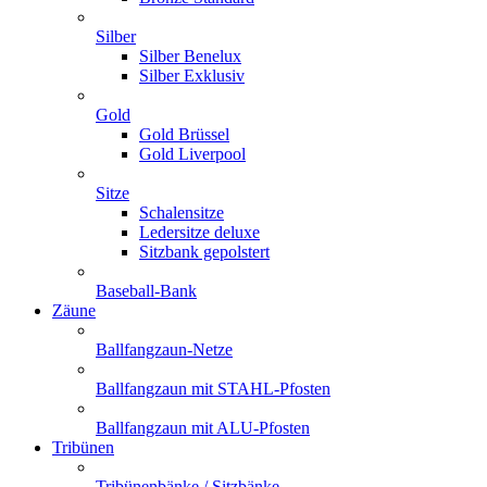
Silber
Silber Benelux
Silber Exklusiv
Gold
Gold Brüssel
Gold Liverpool
Sitze
Schalensitze
Ledersitze deluxe
Sitzbank gepolstert
Baseball-Bank
Zäune
Ballfangzaun-Netze
Ballfangzaun mit STAHL-Pfosten
Ballfangzaun mit ALU-Pfosten
Tribünen
Tribünenbänke / Sitzbänke