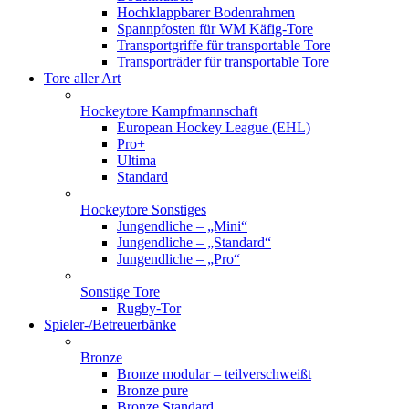
Hochklappbarer Bodenrahmen
Spannpfosten für WM Käfig-Tore
Transportgriffe für transportable Tore
Transporträder für transportable Tore
Tore aller Art
Hockeytore Kampfmannschaft
European Hockey League (EHL)
Pro+
Ultima
Standard
Hockeytore Sonstiges
Jungendliche – „Mini“
Jungendliche – „Standard“
Jungendliche – „Pro“
Sonstige Tore
Rugby-Tor
Spieler-/Betreuerbänke
Bronze
Bronze modular – teilverschweißt
Bronze pure
Bronze Standard