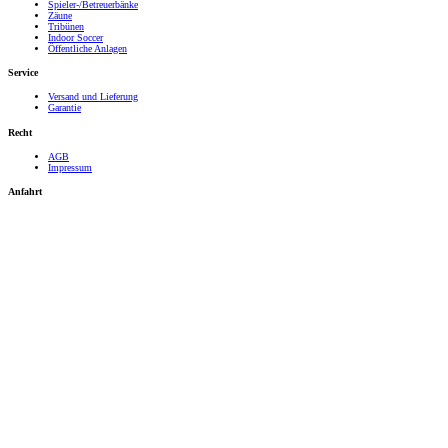
Spieler-/Betreuerbänke
Zäune
Tribünen
Indoor Soccer
Öffentliche Anlagen
Service
Versand und Lieferung
Garantie
Recht
AGB
Impressum
Anfahrt