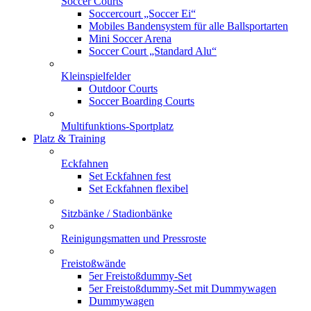
Soccer Courts
Soccercourt „Soccer Ei“
Mobiles Bandensystem für alle Ballsportarten
Mini Soccer Arena
Soccer Court „Standard Alu“
Kleinspielfelder
Outdoor Courts
Soccer Boarding Courts
Multifunktions-Sportplatz
Platz & Training
Eckfahnen
Set Eckfahnen fest
Set Eckfahnen flexibel
Sitzbänke / Stadionbänke
Reinigungsmatten und Pressroste
Freistoßwände
5er Freistoßdummy-Set
5er Freistoßdummy-Set mit Dummywagen
Dummywagen