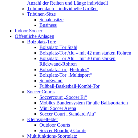
Anzahl der Reihen und Länge individuell
Tribünendach – individuelle Größen
Tribünen-Sitze
Schalensitze
Business
Indoor Soccer
Öffentliche Anlagen
Bolzplatz-Tore
Bolzplatz-Tor Stahl
Bolzplatz-Tor Alu – mit 42 mm starken Rohren
Bolzplatz-Tor Alu – mit 30 mm starken
Rückwand-Rohren
Bolzplatz-Tor „Herkules“
Bolzplatz-Tor „Multisport“
Schußwand
Fußball-Basketball-Kombi-Tor
Soccer Courts
Soccercourt „Soccer Ei“
Mobiles Bandensystem für alle Ballsportarten
Mini Soccer Arena
Soccer Court „Standard Alu“
Kleinspielfelder
Outdoor Courts
Soccer Boarding Courts
Multifunktions-Sportplatz