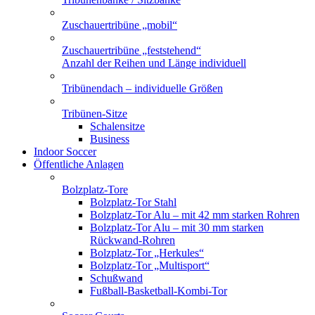
Zuschauertribüne „mobil“
Zuschauertribüne „feststehend“
Anzahl der Reihen und Länge individuell
Tribünendach – individuelle Größen
Tribünen-Sitze
Schalensitze
Business
Indoor Soccer
Öffentliche Anlagen
Bolzplatz-Tore
Bolzplatz-Tor Stahl
Bolzplatz-Tor Alu – mit 42 mm starken Rohren
Bolzplatz-Tor Alu – mit 30 mm starken
Rückwand-Rohren
Bolzplatz-Tor „Herkules“
Bolzplatz-Tor „Multisport“
Schußwand
Fußball-Basketball-Kombi-Tor