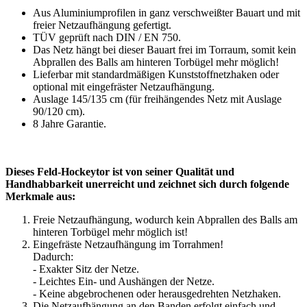
Aus Aluminiumprofilen in ganz verschweißter Bauart und mit
freier Netzaufhängung gefertigt.
TÜV geprüft nach DIN / EN 750.
Das Netz hängt bei dieser Bauart frei im Torraum, somit kein
Abprallen des Balls am hinteren Torbügel mehr möglich!
Lieferbar mit standardmäßigen Kunststoffnetzhaken oder
optional mit eingefräster Netzaufhängung.
Auslage 145/135 cm (für freihängendes Netz mit Auslage
90/120 cm).
8 Jahre Garantie.
Dieses Feld-Hockeytor ist von seiner Qualität und
Handhabbarkeit unerreicht und zeichnet sich durch folgende
Merkmale aus:
Freie Netzaufhängung, wodurch kein Abprallen des Balls am
hinteren Torbügel mehr möglich ist!
Eingefräste Netzaufhängung im Torrahmen!
Dadurch:
- Exakter Sitz der Netze.
- Leichtes Ein- und Aushängen der Netze.
- Keine abgebrochenen oder herausgedrehten Netzhaken.
Die Netzaufhängung an den Banden erfolgt einfach und