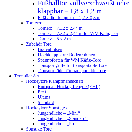
Fußballtor vollverschweißt oder
klappbar – 1,8 x 1,2 m
Fußballtor klappbar – 1,2 × 0,8 m
Tornetze
Tornetz – 7,32 x 2,44 m
Tornetz – 7,32 x 2,44 m für WM Käfig Tor
Tornetz – 5 x 2 m
Zubehör Tore
Bodenhülsen
Hochklappbarer Bodenrahmen
Spannpfosten für WM Käfig-Tore
Transportgriffe für transportable Tore
Transporträder für transportable Tore
Tore aller Art
Hockeytore Kampfmannschaft
European Hockey League (EHL)
Pro+
Ultima
Standard
Hockeytore Sonstiges
Jungendliche – „Mini“
Jungendliche – „Standard“
Jungendliche – „Pro“
Sonstige Tore