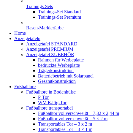
Trainings-Sets
Trainings-Set Standard
Trainings-Set Premium
Rasen-Markierfarbe
Home
Anzeigetafeln
Anzeigetafel STANDARD
Anzeigetafel PREMIUM
Anzeigetafel ZUBEHÖR
Rahmen für Werbeplatte
bedruckte Werbeplatte
Trägerkonstruktion
Batteriebetrieb mit Solarpanel
Gesamtkonstruktion
Fußballtore
Fußballtore in Bodenhülse
P-Tor
WM Käfig-Tor
Fußballtore transportabel
Fußballtor vollverschweißt – 7,32 x 2,44 m
Fußballtor vollverschweißt – 5 × 2 m
Transportables Tor – 3 x 2 m
Transportables Tor – 3 × 1 m