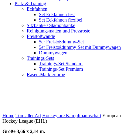
Platz & Training
Eckfahnen
Set Eckfahnen fest
Set Eckfahnen flexibel
Sitzbänke / Stadionbänke
Reinigungsmatten und Pressroste
Freistoßwände
5er Freistoßdummy-Set
5er Freistoßdummy-Set mit Dummywagen
Dummywagen
Trainings-Sets
Trainings-Set Standard
Trainings-Set Premium
Rasen-Markierfarbe
European Hockey League
(EHL)
Home
Tore aller Art
Hockeytore Kampfmannschaft
European
Hockey League (EHL)
Größe 3,66 x 2,14 m.