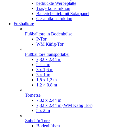
bedruckte Werbeplatte
Trägerkonstruktion
Batteriebetrieb mit Solarpanel
Gesamtkonstruktion
Fußballtore
Fußballtore in Bodenhülse
P-Tor
WM Käfig-Tor
Fußballtore transportabel
7,32 x 2,44 m
5 × 2 m
3 x 1,6 m
3 × 1 m
1,8 x 1,2 m
1,2 × 0,8 m
Tornetze
7,32 x 2,44 m
7,32 x 2,44 m (WM Käfig-Tor)
5 x 2 m
Zubehör Tore
Bodenhülsen