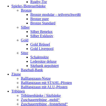
Rugby-Tor
Spieler-/Betreuerbänke
Bronze
Bronze modular – teilverschweißt
Bronze pure
Bronze Standard
Silber
Silber Benelux
Silber Exklusiv
Gold
Gold Brüssel
Gold Liverpool
Sitze
Schalensitze
Ledersitze deluxe
Sitzbank gepolstert
Baseball-Bank
Zäune
Ballfangzaun-Netze
Ballfangzaun mit STAHL-Pfosten
Ballfangzaun mit ALU-Pfosten
Tribünen
Tribünenbänke / Sitzbänke
Zuschauertribüne „mobil“
Zuschauertribüne „feststehend“